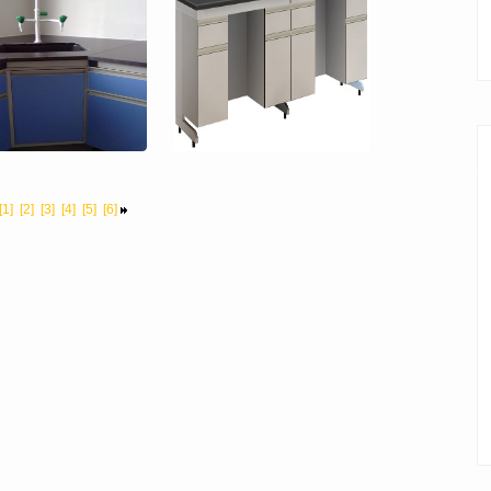
[1]
[2]
[3]
[4]
[5]
[6]